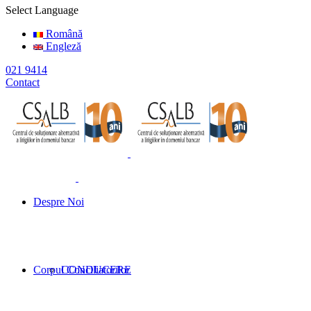
Select Language
Română
Engleză
021 9414
Contact
Despre Noi
Corpul Conciliatorilor
CONDUCERE