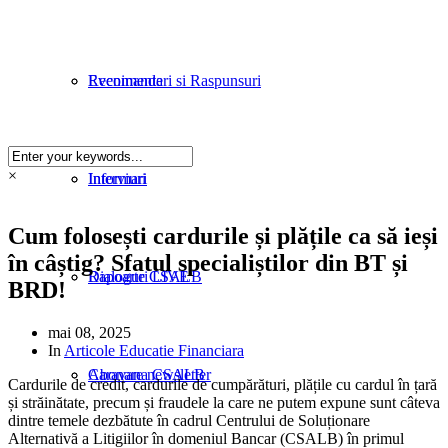
Evenimente
Recomandari si Raspunsuri
×
Informari
Interviuri
Cum folosești cardurile și plățile ca să ieși
în câștig? Sfatul specialiștilor din BT și
Rapoarte CSALB
Dialoguri LIVE
BRD!
mai 08, 2025
In
Articole Educatie Financiara
Caravana CSALB
Abonare newsletter
Cardurile de credit, cardurile de cumpărături, plățile cu cardul în țară
și străinătate, precum și fraudele la care ne putem expune sunt câteva
dintre temele dezbătute în cadrul Centrului de Soluționare
Alternativă a Litigiilor în domeniul Bancar (CSALB) în primul