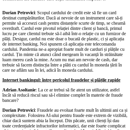
Dorian Petrovici
: Scopul cardului de credit este să fie un card
destinat cumpărăturilor. Dacă ai nevoie de un instrument care să-ți
permite să accesezi cash pentru distanțele scurte de timp, se cheamă
overdraft. Cardul este pivotul relației dintre client și bancă, primul
lucru pe care clientul trebuie să-l aibă într-o relație cu un furnizor de
plăți. Desigur, cardul nu este doar o bucată de plastic, ci și aplicația
de internet banking. Noi spunem că aplicația este telecomanda
cardului. Pandemia ne-a apropiat foarte mult de carduri și plățile cu
cardul. Țin minte că atunci când mergeam în vacanță în străinătate
luam mereu cash la mine. Acum nu mai am nevoie de cash, dar
trebuie să facem distincția între a plăti cu cardul în moneda țării în
care ne aflăm sau în lei, adică în moneda cardului.
Internet bankingul: între pericolul fraudelor și plățile rapide
Adrian Asoltanie
: La ce ar trebui să fie atent un utilizator, astfel
încât să reducă riscul sau să-l elimine complet în materie de fraude
bancare?
Dorian Petrovici
: Fraudele au evoluat foarte mult în ultimii ani ca și
complexitate. Folosirea AI-ului pentru fraude este extrem de vizibilă,
chiar dacă suntem abia la început. Din păcate, unii clienți își dau
toate credențialele infractorilor informatici, dar este foarte complicat