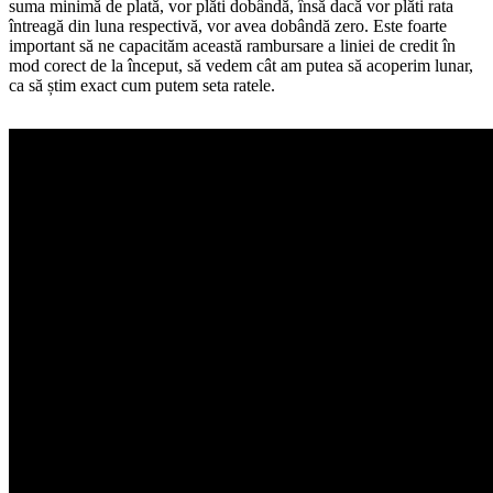
suma minimă de plată, vor plăti dobândă, însă dacă vor plăti rata
întreagă din luna respectivă, vor avea dobândă zero. Este foarte
important să ne capacităm această rambursare a liniei de credit în
mod corect de la început, să vedem cât am putea să acoperim lunar,
ca să știm exact cum putem seta ratele.