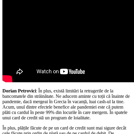
Dorian Petrovici
: În plus, există limitări la retragerile de la
bancomatele din străinătate. Ne aducem aminte cu toții că înainte de
pandemie, dacă mergeai în Grecia în vacanță, luai cash-ul la tine.
Acum, unul dintre efectele benefice ale pandemiei este că putem
plăti cu cardul în peste 99% din locurile în care mergem. În spatele
unui card de credit stă un program de loialitate.
În plus, plățile făcute de pe un card de credit sunt mai sigure decât
cele făcute prin ordin de plată sau de pe cardul de debit. De