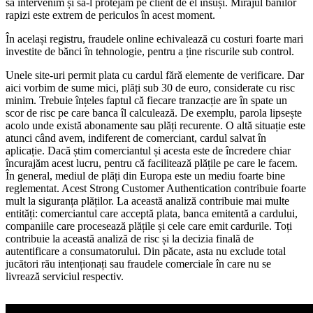
să intervenim și să-l protejăm pe client de el însuși. Mirajul banilor
rapizi este extrem de periculos în acest moment.
În același registru, fraudele online echivalează cu costuri foarte mari
investite de bănci în tehnologie, pentru a ține riscurile sub control.
Unele site-uri permit plata cu cardul fără elemente de verificare. Dar
aici vorbim de sume mici, plăți sub 30 de euro, considerate cu risc
minim. Trebuie înțeles faptul că fiecare tranzacție are în spate un
scor de risc pe care banca îl calculează. De exemplu, parola lipsește
acolo unde există abonamente sau plăți recurente. O altă situație este
atunci când avem, indiferent de comerciant, cardul salvat în
aplicație. Dacă știm comerciantul și acesta este de încredere chiar
încurajăm acest lucru, pentru că facilitează plățile pe care le facem.
În general, mediul de plăți din Europa este un mediu foarte bine
reglementat. Acest Strong Customer Authentication contribuie foarte
mult la siguranța plăților. La această analiză contribuie mai multe
entități: comerciantul care acceptă plata, banca emitentă a cardului,
companiile care procesează plățile și cele care emit cardurile. Toți
contribuie la această analiză de risc și la decizia finală de
autentificare a consumatorului. Din păcate, asta nu exclude total
jucători rău intenționați sau fraudele comerciale în care nu se
livrează serviciul respectiv.