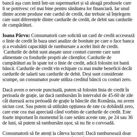
bancă așa cum intră într-un supermarket și să aleagă produsele care
li se potrivesc cel mai bine pentru sănătatea lor financiară. Iar unul
dintre aceste produse este cardul de credit, dar trebuie să înțelegem
care sunt diferențele dintre cardurile de credit, de debit sau cardurile
de cumpărături.
Ioana Pârvu:
Consumatorii care solicită un card de credit accesează
o linie de credit în baza unei analize de bonitate pe care o face banca
și a evaluării capacității de rambursare a acelei linii de credit.
Cardurile de debit sunt atașate unor conturi curente care sunt
alimentate cu fondurile proprii ale clienților. Cardurile de
cumpărături au în spate tot o linie de credit, adică folosim tot banii
băncii. Cardurile de credit vin echipate cu mai multe beneficii decât
cardurile de salarii sau cardurile de debit. Deși sunt considerate
scumpe, un consumator poate utiliza creditul băncii cu costuri zero.
Dacă avem o nevoie punctuală, putem să folosim linia de credit în
perioada de grație, iar dacă rambursăm în intervalul de 45-60 de zile
cât durează acea perioadă de grație la băncile din România, nu avem
niciun cost. Sau putem să utilizăm opțiunea de rate cu dobândă zero,
care este cea mai apreciată când vorbim de cardurile de credit. Este
foarte important în momentul în care setăm aceste rate, pe 24 sau 36
de luni, să putem să rambursăm ușor, să nu fie o corvoadă.
Consumatorii să fie atenți la câteva lucruri: Dacă rambursează doar