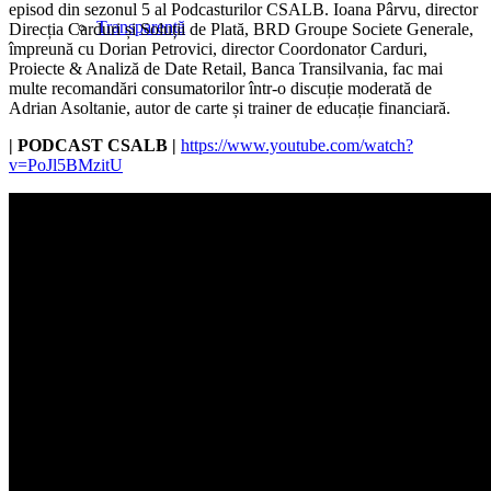
episod din sezonul 5 al Podcasturilor CSALB. Ioana Pârvu, director
Transparență
Direcția Carduri și Soluții de Plată, BRD Groupe Societe Generale,
împreună cu Dorian Petrovici, director Coordonator Carduri,
Proiecte & Analiză de Date Retail, Banca Transilvania, fac mai
multe recomandări consumatorilor într-o discuție moderată de
Adrian Asoltanie, autor de carte și trainer de educație financiară.
|
PODCAST
CSALB |
https://www.youtube.com/watch?
v=PoJl5BMzitU