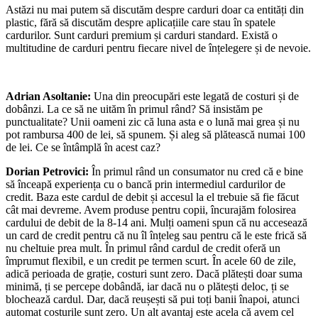
Astăzi nu mai putem să discutăm despre carduri doar ca entități din
plastic, fără să discutăm despre aplicațiile care stau în spatele
cardurilor. Sunt carduri premium și carduri standard. Există o
multitudine de carduri pentru fiecare nivel de înțelegere și de nevoie.
Adrian Asoltanie:
Una din preocupări este legată de costuri și de
dobânzi. La ce să ne uităm în primul rând? Să insistăm pe
punctualitate? Unii oameni zic că luna asta e o lună mai grea și nu
pot rambursa 400 de lei, să spunem. Și aleg să plătească numai 100
de lei. Ce se întâmplă în acest caz?
Dorian Petrovici:
În primul rând un consumator nu cred că e bine
să înceapă experiența cu o bancă prin intermediul cardurilor de
credit. Baza este cardul de debit și accesul la el trebuie să fie făcut
cât mai devreme. Avem produse pentru copii, încurajăm folosirea
cardului de debit de la 8-14 ani. Mulți oameni spun că nu accesează
un card de credit pentru că nu îl înțeleg sau pentru că le este frică să
nu cheltuie prea mult. În primul rând cardul de credit oferă un
împrumut flexibil, e un credit pe termen scurt. În acele 60 de zile,
adică perioada de grație, costuri sunt zero. Dacă plătești doar suma
minimă, ți se percepe dobândă, iar dacă nu o plătești deloc, ți se
blochează cardul. Dar, dacă reușești să pui toți banii înapoi, atunci
automat costurile sunt zero. Un alt avantaj este acela că avem cel