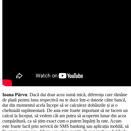
Ioana Pârvu
: Dacă dai doar acea sumă mică, diferența care rămâne
de plată pentru luna respectivă nu te duce într-o datorie către bancă,
dar din momentul acela începe să se calculeze dobânzile și ai o
cheltuială suplimentară. De asta este foarte important să ne facem un
calcul la început, să vedem cât am putea să acoperim lunar din acea
cumpărătură, ca să știm exact cum o putem împărți în rate. Acum
este foarte facil prin servicii de SMS banking sau aplicația mobilă, să