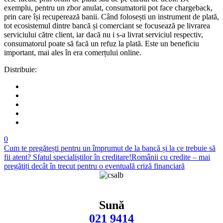
exemplu, pentru un zbor anulat, consumatorii pot face chargeback,
prin care își recuperează banii. Când folosești un instrument de plată,
tot ecosistemul dintre bancă și comerciant se focusează pe livrarea
serviciului către client, iar dacă nu i s-a livrat serviciul respectiv,
consumatorul poate să facă un refuz la plată. Este un beneficiu
important, mai ales în era comerțului online.
Distribuie:
0
Cum te pregătești pentru un împrumut de la bancă și la ce trebuie să
fii atent? Sfatul specialiștilor în creditare!
Românii cu credite – mai
pregătiți decât în trecut pentru o eventuală criză financiară
Sună
021 9414