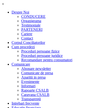
×
Despre Noi
CONDUCERE
Organigrama
Testimoniale
PARTENERI
Cariere
Contact
Corpul Conciliatorilor
Cum procedezi
Proceduri persoane fizice
Proceduri persoane juridice
Recomandare pentru consumatori
Comunicare
Abonare newsletter
Comunicate de presa
Aparitii in presa
Evenimente
Informari
Rapoarte CSALB
Caravana CSALB
Transparență
Intrebari frecvente
Educatie financiara