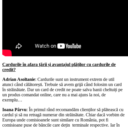
Cardurile în afara țării și avantajul plăților cu cardurile de
credit?
Adrian Asoltanie
: Cardurile sunt un instrument extrem de util
atunci când călătorești. Trebuie să avem grijă când folosim un card
în străinătate. Dar un card de credit ne poate salva banii cheltuiți pe
un produs comandat online, care nu a mai ajuns la noi, de
exemplu…
Ioana Pârvu
: În primul rând recomandăm clienților să plătească cu
cardul și să nu retragă numerar din străinătate. Chiar dacă vorbim de
Europa unde comisioanele sunt similare cu România, pot fi
comisioane puse de băncile care dețin terminale respective. Iar în