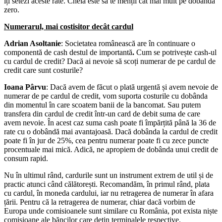
îți setezi aceste rate. Cheia este să te menții cât mai mult pe dobânda
zero.
Numerarul, mai costisitor decât cardul
Adrian Asoltanie
: Societatea românească are în continuare o
componentă de cash destul de importantă
.
Cum se potrivește cash-ul
cu cardul de credit? Dacă ai nevoie să scoți numerar de pe cardul de
credit care sunt costurile?
Ioana Pârvu
: Dacă avem de făcut o plată urgentă și avem nevoie de
numerar de pe cardul de credit, vom suporta costurile cu dobânda
din momentul în care scoatem banii de la bancomat. Sau putem
transfera din cardul de credit într-un card de debit suma de care
avem nevoie. În acest caz suma cash poate fi împărțită până la 36 de
rate cu o dobândă mai avantajoasă. Dacă dobânda la cardul de credit
poate fi în jur de 25%, cea pentru numerar poate fi cu zece puncte
procentuale mai mică. Adică, ne apropiem de dobânda unui credit de
consum rapid.
Nu în ultimul rând, cardurile sunt un instrument extrem de util și de
practic atunci când călătorești. Recomandăm, în primul rând, plata
cu cardul, în moneda cardului, iar nu retragerea de numerar în afara
țării. Pentru că la retragerea de numerar, chiar dacă vorbim de
Europa unde comisioanele sunt similare cu România, pot exista niște
comisioane ale băncilor care dețin terminalele respective.