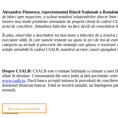
Alexandru Păunescu, reprezentantul Băncii Naționale a Români
de bănci spre negociere, a scăzut numărul soluționărilor directe într
rezolve mai multe probleme semnalate de propriii clienți în cadrul CS
actul de conciliere. Atitudinea băncilor nu face decât să consolideze 
În plus, observăm o deschidere tot mai mare a băncilor de a rezolva caz
executare silită, în care sumele restante au ajuns la zeci de mii de eur
categorie aș include și procesele din instanță care găsesc o rezolvare
soluție amiabilă în cadrul CSALB, numărul acestor cazuri ajungând l
Despre CSALB:
CSALB este o entitate înființată ca urmare a unei Di
aflate în derulare. Consumatorii din orice județ al țării pot trimite c
www.csalb.ro
. Dacă banca acceptă intrarea în procedură de conciliere
domeniul financiar-bancar. Totul se rezolvă amiabil, iar înțelegerea părț
normal).
Descarca document
Distribuie: