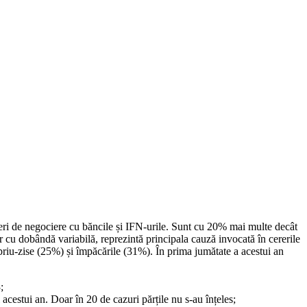
eri de negociere cu băncile și IFN-urile. Sunt cu 20% mai multe decât
r cu dobândă variabilă, reprezintă principala cauză invocată în cererile
opriu-zise (25%) și împăcările (31%). În prima jumătate a acestui an
;
acestui an. Doar în 20 de cazuri părțile nu s-au înțeles;