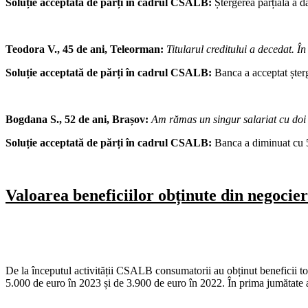
Soluție acceptată de părți în cadrul CSALB
:
Ștergerea parțială a da
Teodora V., 45 de ani, Teleorman:
Titularul creditului a decedat. În 
Soluție acceptată de părți în cadrul CSALB
:
Banca a acceptat șterg
Bogdana S., 52 de ani, Brașov:
Am rămas un singur salariat cu doi co
Soluție acceptată de părți în cadrul CSALB:
Banca a diminuat cu 5
Valoarea beneficiilor obținute din negocie
De la începutul activității CSALB consumatorii au obținut beneficii t
5.000 de euro în 2023 și de 3.900 de euro în 2022. În prima jumătate a