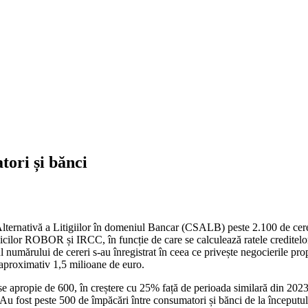
ori și bănci
 Alternativă a Litigiilor în domeniul Bancar (CSALB) peste 2.100 de cer
dicilor ROBOR și IRCC, în funcție de care se calculează ratele creditelo
ul numărului de cereri s-au înregistrat în ceea ce privește negocierile pr
 aproximativ 1,5 milioane de euro.
e apropie de 600, în creștere cu 25% față de perioada similară din 2023
Au fost peste 500 de împăcări între consumatori și bănci de la începutul 