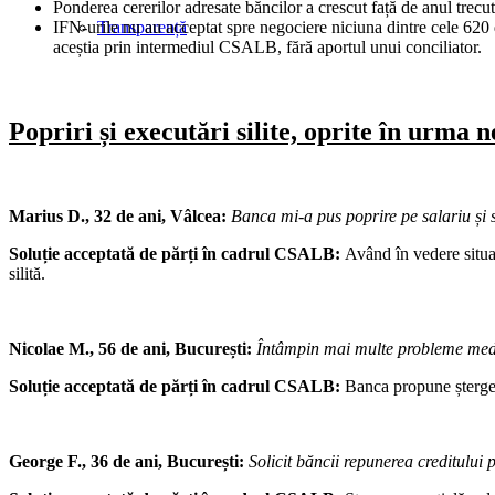
Ponderea cererilor adresate băncilor a crescut față de anul trecu
IFN-urile nu au acceptat spre negociere niciuna dintre cele 620 
Transparență
aceștia prin intermediul CSALB, fără aportul unui conciliator.
Popriri și executări silite, oprite în urma 
Marius D., 32 de ani, Vâlcea:
Banca mi-a pus poprire pe salariu și 
Soluție acceptată de părți în cadrul CSALB:
Având în vedere situaț
silită.
Nicolae M., 56 de ani, București:
Întâmpin mai multe probleme medica
Soluție acceptată de părți în cadrul CSALB:
Banca propune șterger
George F., 36 de ani, București:
Solicit băncii
repunerea creditului 