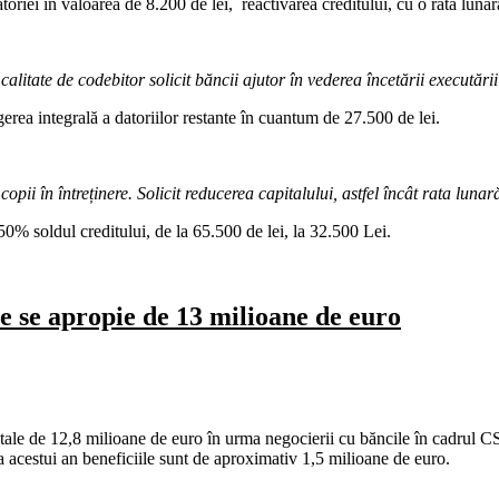
toriei în valoarea de 8.200 de lei, reactivarea creditului, cu o rata lunara
calitate de codebitor solicit băncii ajutor în vederea încetării executării 
erea integrală a datoriilor restante în cuantum de 27.500 de lei.
pii în întreținere. Solicit reducerea capitalului, astfel încât rata lunară
0% soldul creditului, de la 65.500 de lei, la 32.500 Lei.
re se apropie de 13 milioane de euro
otale de 12,8 milioane de euro în urma negocierii cu băncile în cadrul
 acestui an beneficiile sunt de aproximativ 1,5 milioane de euro.