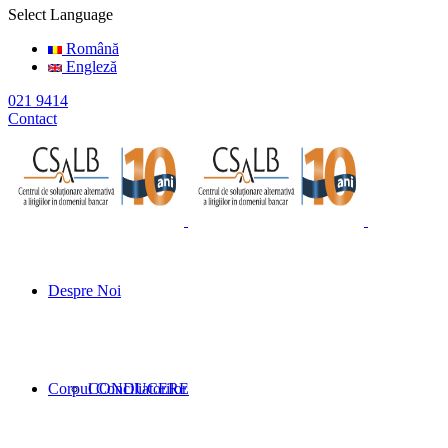
Select Language
Română
Engleză
021 9414
Contact
Despre Noi
Corpul Conciliatorilor
CONDUCERE