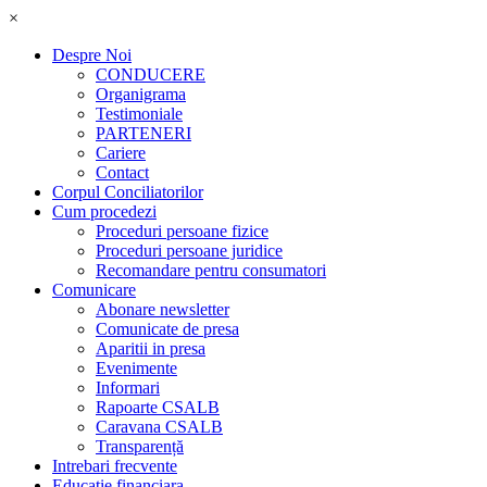
×
Despre Noi
CONDUCERE
Organigrama
Testimoniale
PARTENERI
Cariere
Contact
Corpul Conciliatorilor
Cum procedezi
Proceduri persoane fizice
Proceduri persoane juridice
Recomandare pentru consumatori
Comunicare
Abonare newsletter
Comunicate de presa
Aparitii in presa
Evenimente
Informari
Rapoarte CSALB
Caravana CSALB
Transparență
Intrebari frecvente
Educatie financiara