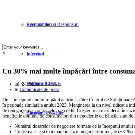
Evenimente
Recomandari si Raspunsuri
×
Informari
Interviuri
Cu 30% mai multe împăcări între consumat
Rapoarte CSALB
Dialoguri LIVE
iul. 24, 2024
In
Comunicate de presa
De la începutul anului românii au trimis către Centrul de Soluționare
în perioada similară a anului 2023. Menținerea la un nivel ridicat a in
de renegociere a contractelor de credit. Creșteri mai mari decât în caz
Caravana CSALB
Abonare newsletter
beneficiile obținute de consumatori din negocierile cu băncile sunt de
Numărul dosarelor de negociere formate de la începutul anului s
Creșterea este și mai mare în cazul negocierilor reușite (+31%). 