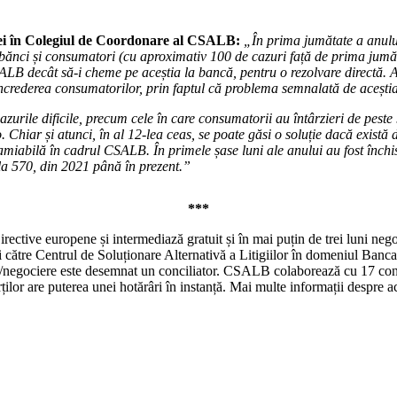
ei în Colegiul de Coordonare al CSALB:
„În prima jumătate a anulu
e bănci și consumatori (cu aproximativ 100 de cazuri față de prima jumăt
ALB decât să-i cheme pe aceștia la bancă, pentru o rezolvare directă. 
încrederea consumatorilor, prin faptul că problema semnalată de aceștia 
urile dificile, precum cele în care consumatorii au întârzieri de peste 
o. Chiar și atunci, în al 12-lea ceas, se poate găsi o soluție dacă există
 amiabilă în cadrul CSALB. În primele șase luni ale anului au fost înch
a 570, din 2021 până în prezent.”
***
rective europene și intermediază gratuit și în mai puțin de trei luni neg
ereri către Centrul de Soluționare Alternativă a Litigiilor în domeniul B
/negociere este desemnat un conciliator. CSALB colaborează cu 17 concili
ilor are puterea unei hotărâri în instanță. Mai multe informații despre act