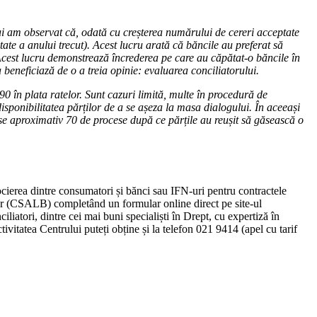
i am observat că, odată cu creșterea numărului de cereri acceptate
ate a anului trecut). Acest lucru arată că
băncile au preferat să
Acest lucru demonstrează încrederea pe care au căpătat-o băncile în
beneficiază de o a treia opinie: evaluarea conciliatorului.
90 în plata ratelor. Sunt cazuri limită, multe în procedură de
 disponibilitatea părților de a se așeza la masa dialogului. În aceeași
ise aproximativ 70 de procese după ce părțile au reușit să găsească o
ocierea dintre consumatori și bănci sau IFN-uri pentru contractele
ancar (CSALB) completând un formular online direct pe site-ul
atori, dintre cei mai buni specialiști în Drept, cu expertiză în
ivitatea Centrului puteți obține și la telefon 021 9414 (apel cu tarif