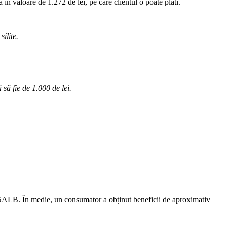
 în valoare de 1.272 de lei, pe care clientul o poate plăti.
silite.
 să fie de 1.000 de lei.
 CSALB. În medie, un consumator a obținut beneficii de aproximativ