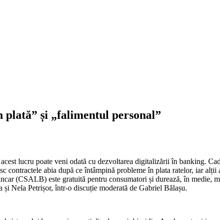
n plată” și „falimentul personal”
r acest lucru poate veni odată cu dezvoltarea digitalizării în banking. Ca
 contractele abia după ce întâmpină probleme în plata ratelor, iar alții a
ancar (CSALB) este gratuită pentru consumatori și durează, în medie, mai
și Nela Petrișor, într-o discuție moderată de Gabriel Bălașu.