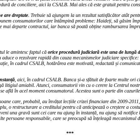
cedură de conciliere, aici la CSALB.
Mai ales
că este gratuit pentru con
ne are dreptate
. Trebuie să ajungem la un rezultat satisfăcător atât pent
e spunem consumatorilor care întâmpină probleme: Haideți, să găsim împr
duce mai departe contractul, iar banca să poată obține rambursarea împ
tul le amintesc faptul că
orice procedură judiciară este una de lungă 
nu aduce o rezolvare rapidă din cauza mecanismelor judiciare specifice: h
rație, în cadrul CSALB, hotărârea este motivată, redactată și comunicat
 instanță
, aici, în cadrul CSALB. Banca și-a sfătuit de foarte multe ori cl
ingă litigiul amiabil. Atunci, consumatorii vin cu o cerere la Centrul no
re se află în acel moment consumatorul. Acestea sunt o parte din cazuril
soane care, probabil, au învățat lecțiile crizei financiare din 2009-2011
lu, o restructurare a creditului pentru că anticipează o creștere a costu
eni una gravă sunt cei care nu ajung în instanță, nu ajung să notifice băn
ulte persoane responsabile, care se preocupă să înțeleagă mecanismul de
***