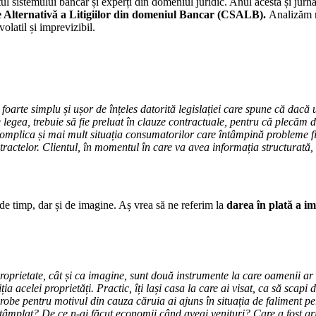
sistemului bancar și experți din domeniul juridic. Anul acesta și jurnal
e Alternativă a Litigiilor din domeniul Bancar (CSALB).
Analizăm no
olatil și imprevizibil.
foarte simplu și ușor de înțeles datorită legislației care spune că dacă un
legea, trebuie să fie preluat în clauze contractuale, pentru că plecăm 
complica și mai mult situația consumatorilor care întâmpină probleme fina
actelor. Clientul, în momentul în care va avea informația structurată, 
, de timp, dar și de imagine. Aș vrea să ne referim la
darea în plată a imo
roprietate, cât și ca imagine, sunt două instrumente la care oamenii ar 
ția acelei proprietăți. Practic, îți lași casa la care ai visat, ca să scapi
 probe pentru motivul din cauza căruia ai ajuns în situația de faliment p
tâmplat? De ce n-ai făcut economii când aveai venituri? Care a fost grij