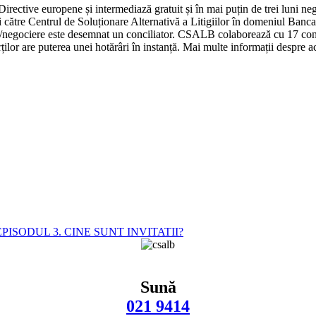
irective europene și intermediază gratuit și în mai puțin de trei luni n
ereri către Centrul de Soluționare Alternativă a Litigiilor în domeniul B
/negociere este desemnat un conciliator. CSALB colaborează cu 17 concili
ilor are puterea unei hotărâri în instanță. Mai multe informații despre act
PISODUL 3. CINE SUNT INVITATII?
Sună
021 9414