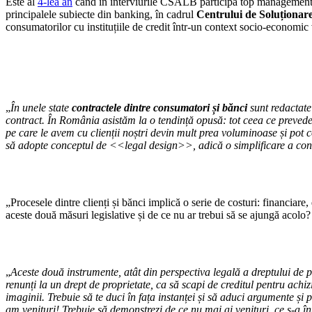
Este al
4-lea an
când în interviurile CSALB participă top managementul 
principalele subiecte din banking, în cadrul
Centrului de Soluționar
consumatorilor cu instituțiile de credit într-un context socio-economic v
„
În unele state
contractele dintre consumatori și bănci
sunt redactate 
contract. În România asistăm la o tendință opusă: tot ceea ce prevede 
pe care le avem cu clienții noștri devin mult prea voluminoase și pot 
să adopte conceptul de <<legal design>>, adică o simplificare a contr
„Procesele dintre clienți și bănci implică o serie de costuri: financiare
aceste două măsuri legislative și de ce nu ar trebui să se ajungă acolo?
„
Aceste două instrumente, atât din perspectiva legală a dreptului de p
renunți la un drept de proprietate, ca să scapi de creditul pentru achizi
imaginii. Trebuie să te duci în fața instanței și să aduci argumente și
am venituri! Trebuie să demonstrezi de ce nu mai ai venituri, ce s-a în