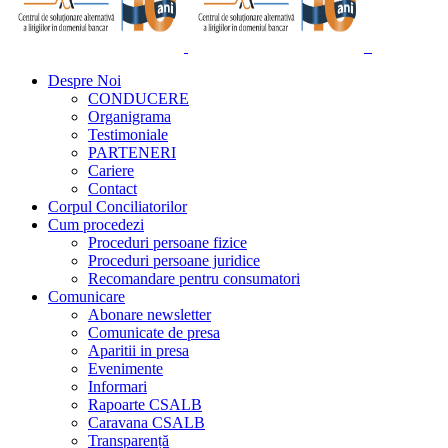
Despre Noi
CONDUCERE
Organigrama
Testimoniale
PARTENERI
Cariere
Contact
Corpul Conciliatorilor
Cum procedezi
Proceduri persoane fizice
Proceduri persoane juridice
Recomandare pentru consumatori
Comunicare
Abonare newsletter
Comunicate de presa
Aparitii in presa
Evenimente
Informari
Rapoarte CSALB
Caravana CSALB
Transparență