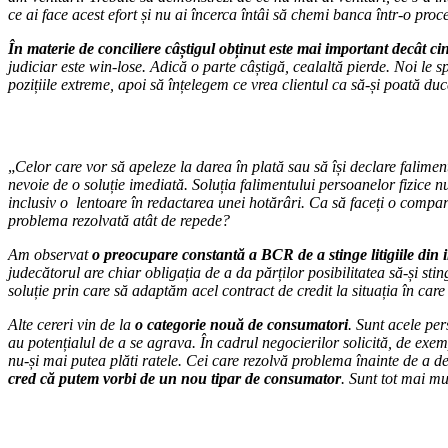
ce ai face acest efort și nu ai încerca întâi să chemi banca într-o pro
În materie de conciliere câștigul obținut este mai important decât ci
judiciar este win-lose. Adică o parte câștigă, cealaltă pierde. Noi l
pozițiile extreme, apoi să înțelegem ce vrea clientul ca să-și poată 
„
Celor care vor să apeleze la darea în plată sau să își declare falimen
nevoie de o soluție imediată. Soluția falimentului persoanelor fizice 
inclusiv o lentoare în redactarea unei hotărâri. Ca să faceți o compa
problema rezolvată atât de repede?
Am observat
o preocupare constantă a BCR
de a stinge litigiile din
judecătorul are chiar obligația de a da părților posibilitatea să-și st
soluție prin care să adaptăm acel contract de credit la situația în ca
Alte cereri vin de la
o categorie nouă de consumatori
. Sunt acele per
au potențialul de a se agrava. În cadrul negocierilor solicită, de exemp
nu-și mai putea plăti ratele. Cei care rezolvă problema înainte de a dev
cred că putem vorbi de un nou tipar de consumator
. Sunt tot mai m