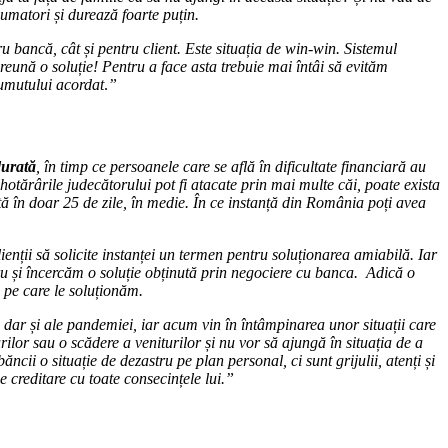
sumatori și durează foarte puțin.
ru bancă, cât și pentru client. Este situația de win-win. Sistemul
eună o soluție! Pentru a face asta trebuie mai întâi să evităm
rumutului acordat
.
”
durată
, în timp ce persoanele care se află în dificultate financiară au
otărârile judecătorului pot fi atacate prin mai multe căi, poate exista
ă în doar 25 de zile, în medie. În ce instanță din România poți avea
ienții să solicite instanței un termen pentru soluționarea amiabilă. Iar
stru și încercăm o soluție obținută prin negociere cu banca. Adică o
e pe care le soluționăm.
, dar și ale pandemiei, iar acum vin în întâmpinarea unor situații care
rilor sau o scădere a veniturilor și nu vor să ajungă în situația de a
cii o situație de dezastru pe plan personal, ci sunt grijulii, atenți și
 creditare cu toate consecințele lui.”