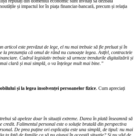
iști reputați din domeniul economic sunt invitați să dezbată
utățile și impactul lor în piața financiar-bancară, precum și relația
 articol este prevăzut de lege, el nu mai trebuie să fie preluat și în
de la prezumția că omul de rând nu cunoaște legea. Astfel, contractele
nciare. Cadrul legislativ trebuie să urmeze trendurile digitalizării și
mai clară și mai simplă, o va înțelege mult mai bine.”
bilului și la legea insolvenței persoanelor fizice
. Cum apreciați
trebui să apeleze doar în situații extreme. Darea în plată înseamnă să
 de credit. Falimentul personal este o soluție brutală din perspectiva
ersonal. De prea puține ori explicația este una simplă, de tipul: nu mai
a ta față de familie ca să nu ajungi în această situație? Și nu văd de