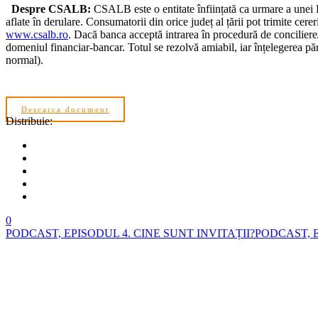
Despre CSALB:
CSALB este o entitate înființată ca urmare a unei D
aflate în derulare. Consumatorii din orice județ al țării pot trimite c
www.csalb.ro
. Dacă banca acceptă intrarea în procedură de conciliere
domeniul financiar-bancar. Totul se rezolvă amiabil, iar înțelegerea părț
normal).
Descarca document
Distribuie:
0
PODCAST, EPISODUL 4. CINE SUNT INVITAȚII?
PODCAST, E