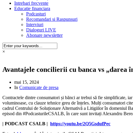
Intrebari frecvente
Educatie financiara
Podcasturi
Recomandari si Raspunsuri
Interviuri
Dialoguri LIVE
Abonare newsletter
×
Avantajele concilierii cu banca vs „darea î
mai 15, 2024
In
Comunicate de presa
Contractele dintre consumatori și bănci ar trebui să fie simplificate, ia
voluminoase, cu clauze tehnice greu de înțeles. Mulți consumatori citesc
cadrul Centrului de Soluționare Alternativă a Litigiilor în domeniul B
episod din #PodcasturileCSALB, în care sunt invitați Alexandru Berea 
| PODCAST
CSALB |
https://youtu.be/2Q5GsdufPec