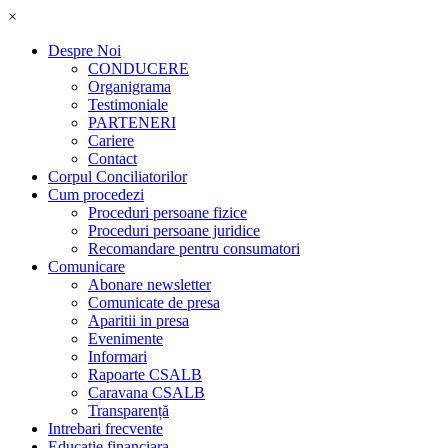
×
Despre Noi
CONDUCERE
Organigrama
Testimoniale
PARTENERI
Cariere
Contact
Corpul Conciliatorilor
Cum procedezi
Proceduri persoane fizice
Proceduri persoane juridice
Recomandare pentru consumatori
Comunicare
Abonare newsletter
Comunicate de presa
Aparitii in presa
Evenimente
Informari
Rapoarte CSALB
Caravana CSALB
Transparență
Intrebari frecvente
Educatie financiara