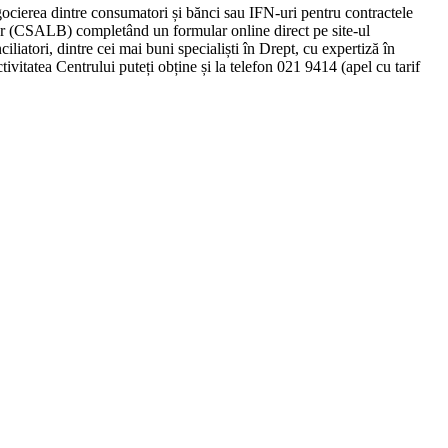
egocierea dintre consumatori și bănci sau IFN-uri pentru contractele
ancar (CSALB) completând un formular online direct pe site-ul
atori, dintre cei mai buni specialiști în Drept, cu expertiză în
ivitatea Centrului puteți obține și la telefon 021 9414 (apel cu tarif