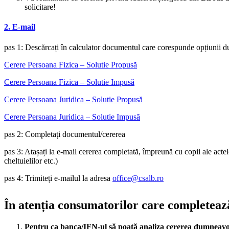
solicitare!
2. E-mail
pas 1: Descărcați în calculator documentul care corespunde opțiunii
Cerere Persoana Fizica – Solutie Propusă
Cerere Persoana Fizica – Solutie Impusă
Cerere Persoana Juridica – Solutie Propusă
Cerere Persoana Juridica – Solutie Impusă
pas 2: Completați documentul/cererea
pas 3: Atașați la e-mail cererea completată, împreună cu copii ale acte
cheltuielilor etc.)
pas 4: Trimiteți e-mailul la adresa
office@csalb.ro
În atenția consumatorilor care completează
Pentru ca banca/IFN-ul să poată analiza cererea dumneav