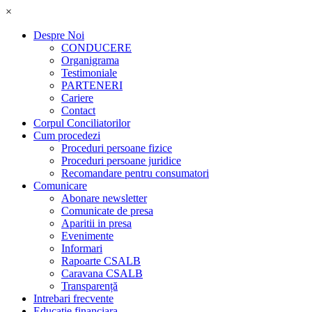
×
Despre Noi
CONDUCERE
Organigrama
Testimoniale
PARTENERI
Cariere
Contact
Corpul Conciliatorilor
Cum procedezi
Proceduri persoane fizice
Proceduri persoane juridice
Recomandare pentru consumatori
Comunicare
Abonare newsletter
Comunicate de presa
Aparitii in presa
Evenimente
Informari
Rapoarte CSALB
Caravana CSALB
Transparență
Intrebari frecvente
Educatie financiara