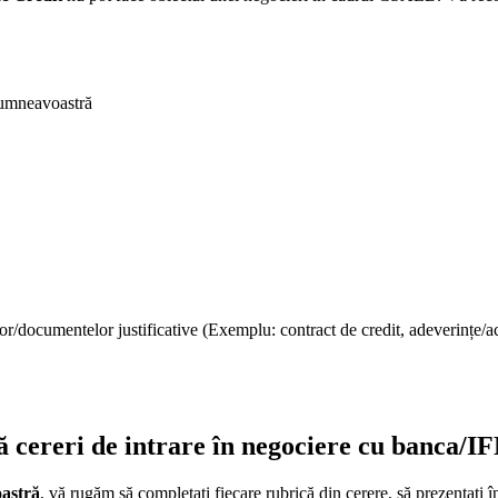
 dumneavoastră
lor/documentelor justificative (Exemplu: contract de credit, adeverințe/a
 cereri de intrare în negociere cu banca/IF
oastră
, vă rugăm să completați fiecare rubrică din cerere, să prezentați î