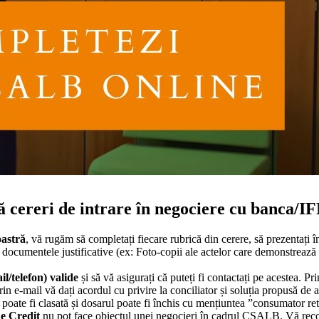
 cereri de intrare în negociere cu banca/IF
oastră
, vă rugăm să completați fiecare rubrică din cerere, să prezentați î
ii documentele justificative (ex: Foto-copii ale actelor care demonstrează 
il/telefon) valide
și să vă asigurați că puteți fi contactați pe acestea. Pr
rin e-mail vă dați acordul cu privire la conciliator și soluția propusă de 
poate fi clasată și dosarul poate fi închis cu mențiuntea ”consumator ret
de Credit
nu pot face obiectul unei negocieri în cadrul CSALB. Vă reco