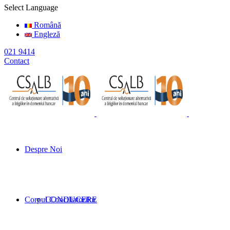
Select Language
Română
Engleză
021 9414
Contact
Despre Noi
Corpul Conciliatorilor
CONDUCERE