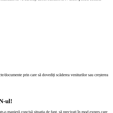
cte/documente prin care să dovediți scăderea veniturilor sau creșterea
N-ul!
ntr-o manieră concisă situația de fapt, să precizați în mod expres care