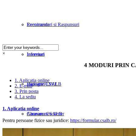
Evenimente
Recomandari si Raspunsuri
×
Informari
Interviuri
4 MODURI PRIN 
1. Aplicatia online
Rapoarte CSALB
Dialoguri LIVE
2. E-mail
3. Prin posta
4. La sediu
1. Aplicatia online
Caravana CSALB
Abonare newsletter
Pentru persoane fizice sau juridice:
https://formular.csalb.ro/