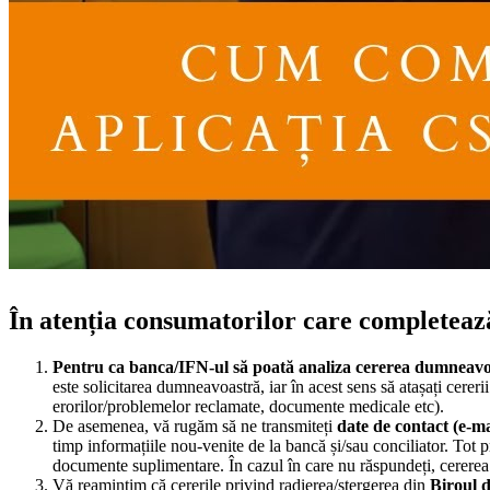
În atenția consumatorilor care completează
Pentru ca banca/IFN-ul să poată analiza cererea dumneav
este solicitarea dumneavoastră, iar în acest sens să atașați cerer
erorilor/problemelor reclamate, documente medicale etc).
De asemenea, vă rugăm să ne transmiteți
date de contact (e-ma
timp informațiile nou-venite de la bancă și/sau conciliator. Tot p
documente suplimentare. În cazul în care nu răspundeți, cererea 
Vă reamintim că cererile privind radierea/ștergerea din
Biroul 