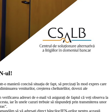
N-ul!
ntr-o manieră concisă situația de fapt, să precizați în mod expres care
diminuarea veniturilor, creșterea cheltuielilor, dovezi ale
in verificarea adresei de e-mail vă asigurați de faptul că veți observa la
acesta, iar în unele cazuri trebuie să răspundeți prin transmiterea unor
ras”.
mandăm să vă adresați direct băncilor/IFN-urilor pentru această