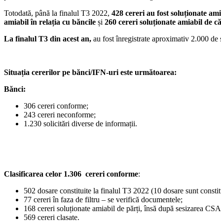
Totodată, până la finalul T3 2022,
428 cereri au fost soluționate ami
amiabil în relația cu băncile
și
260 cereri soluționate amiabil de c
La finalul T3 din acest an,
au fost înregistrate aproximativ 2.000 de
Situația cererilor pe bănci/IFN-uri este următoarea:
Bănci:
306 cereri conforme;
243 cereri neconforme;
1.230 solicitări diverse de informații.
Clasificarea celor 1.306 cereri conforme
:
502 dosare constituite la finalul T3 2022 (10 dosare sunt constitu
77 cereri în faza de filtru – se verifică documentele;
168 cereri soluționate amiabil de părți, însă după sesizarea C
569 cereri clasate.