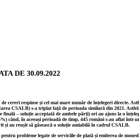
A DE 30.09.2022
de cereri respinse și cel mai mare număr de înțelegeri directe. Astfe
sizarea CSALB) s-a triplat față de perioada similară din 2021. Astfel
 finală – soluție acceptată de ambele părți) ori au ajuns la o înțel
 când, în aceeași perioadă de timp, 445 români s-au aflat într-una 
rit și au reușit să găsească o soluție amiabilă în cadrul CSALB.
ntru probleme legate de serviciile de plată și emiterea de monedă 