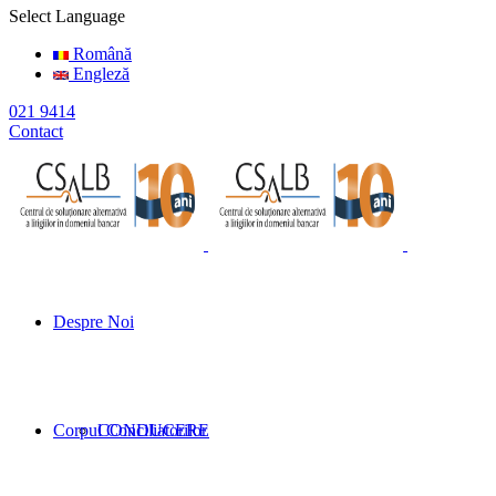
Select Language
Română
Engleză
021 9414
Contact
Despre Noi
Corpul Conciliatorilor
CONDUCERE