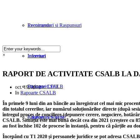
Evenimente
Recomandari si Raspunsuri
×
Informari
Interviuri
RAPORT DE ACTIVITATE CSALB LA DAT
Rapoarte CSALB
Dialoguri LIVE
oct. 19, 2022
In
Rapoarte CSALB
În primele 9 luni din an băncile au înregistrat cel mai mic procent 
din totalul cererilor, iar numărul soluționărilor directe (după se
întregul proces de conciliere (depunere cerere, negociere, hotărâre
Caravana CSALB
Abonare newsletter
CSALB. Situația este mai bună decât cea din 2021 (creștere cu 85%)
au fost închise 102 de procese în instanță, pentru că părțile au do
Începând cu T1 2020 și persoanele juridice se pot adresa CSALB pe