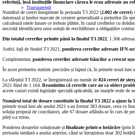
referință, însă instituțiile financiare cărora le erau adresate au re
Transparență
Numărul de cereri înregistrate în perioada T3 2022 (
2.002 de cereri
) 
datorează și lunilor marcate de creștere generalizată a prețurilor (în
calculează ratele lunare ce trebuie plătite, în cazul creditelor cu dobân
necesită identificarea unor soluții de reechilibrare a obligațiilor contra
Din totalul cererilor primite până la finalul T3 2022
, 1.306 adresau
Astfel, față de finalul T3 2021,
ponderea cererilor adresate IFN-uri
Complementar,
ponderea cererilor adresate băncilor a crescut ușo
În acest perimetru statistic precizăm și faptul că, în primele nouă luni a
La sfârșitul T3 2022, se înregistrează un număr de
824 cereri de șter
2021 fiind de 1.164.
Reamintim că cererile care au ca obiect proble
aceste cazuri există legislație specială aplicabilă, iar marjele reale de 
Numărul total de dosare constituite la finalul T3 2022 a ajuns la 
primele nouă luni ale anului 2021 s-au format 383 dosare, ceea ce î
soluția propusă de conciliator), alte 67 dosare aflându-se în curs de pro
părți s-a retras.
Ponderea dosarelor soluționate și
finalizate printr-o hotărâre
(prin î
perioada similară a anului anterior, când se înregistrau doar 302 hotărâr