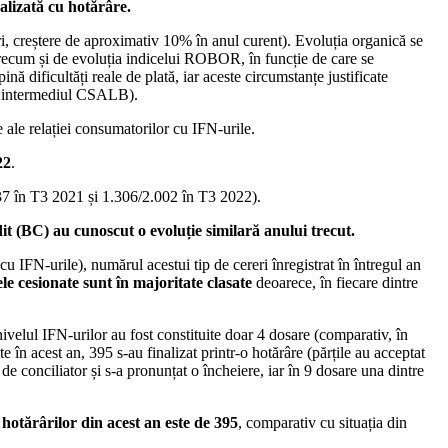
nalizată cu hotărâre.
i, creștere de aproximativ 10% în anul curent). Evoluția organică se
 precum și de evoluția indicelui ROBOR, în funcție de care se
ă dificultăți reale de plată, iar aceste circumstanțe justificate
prin intermediul CSALB).
 ale relației consumatorilor cu IFN-urile.
22
.
7 în T3 2021 și 1.306/2.002 în T3 2022).
dit (BC) au cunoscut o evoluție similară anului trecut.
cu IFN-urile), numărul acestui tip de cereri înregistrat în întregul an
e cesionate sunt în majoritate clasate
deoarece, în fiecare dintre
 nivelul IFN-urilor au fost constituite doar 4 dosare (comparativ, în
e în acest an, 395 s-au finalizat printr-o hotărâre (părțile au acceptat
de conciliator și s-a pronunțat o încheiere, iar în 9 dosare una dintre
otărârilor din acest an este de
395
, comparativ cu situația din