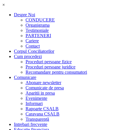
×
Despre Noi
CONDUCERE
Organigrama
Testimoniale
PARTENERI
Cariere
Contact
Corpul Conciliatorilor
Cum procedezi
Proceduri persoane fizice
Proceduri persoane juridice
Recomandare pentru consumatori
Comunicare
Abonare newsletter
Comunicate de presa
Aparitii in presa
Evenimente
Informari
Rapoarte CSALB
Caravana CSALB
Transparență
Intrebari frecvente
Educatie financiara