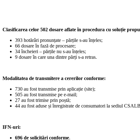
Clasificarea celor 502 dosare aflate în procedura cu soluție propu
393 hotărâri pronunțate – părțile s-au înțeles;
66 dosare în fază de procesare;
34 încheieri – părțile nu s-au înțeles;
9 dosare în care una dintre părți s-a retras.
Modalitatea de transmitere a cererilor conforme:
730 au fost transmise prin aplicație (site);
505 au fost transmise pe e-mail;
27 au fost trimise prin poștă;
44 au fost aduse și înregistrate de consumatori la sediul CSALB
IFN-uri:
696 de solicitări conforme
.