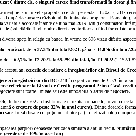
fuzat 6 dintre ele, o singură cerere fiind transformată în dosar și fi
se menține la un nivel apropiat cu cel din perioada T3 2021 (1.837 cerer
 special după declanșarea războiului din iminenta apropiere a României),
dă variabilă acordate înainte de luna mai 2019. Mulți consumatori întâmpin
ctuale (solicitările fiind trimise direct creditorilor sau fiind formulate 
 diverse spețe în relația cu banca, în vreme ce 696 vizau diferite aspecte
lor a scăzut:
de la
37,3% din total/2021,
până la
34,8%
din total/20
r,
de la
62,7% în T3 2021,
la
65,2% din total, în T3 2022
(1.152/1.83
le acestui an
, cererile de radiere a înregistrărilor din Biroul de Cre
gere a înregistrărilor din BC
(248 în raport cu băncile + 576 în raport 
me referitoare la Biroul de Credit, programul Prima Casă, creditel
negociere sunt foarte limitate sau este imposibilă o astfel de negociere.
506
, dintre care 502 au fost formate în relația cu băncile, în vreme ce la
nseamnă
o creștere de peste 32% în anul curent
). Dintre dosarele format
cesare. În 34 dosare cel puțin una dintre părți a refuzat soluția propusă 
mpăcarea părților) depășește perioada similară a anului trecut.
Numărul h
i (
creștere de 30% în acest an
).