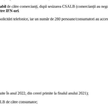
abil
de către comercianți, după sesizarea CSALB (comercianții au negoc
ătre IFN-uri
.
 solicitări telefonice, iar un număr de 280 persoane/consumatori au acce
ite în anul 2022, din cereri primite la finalul anului 2021);
SALB de către consumator;