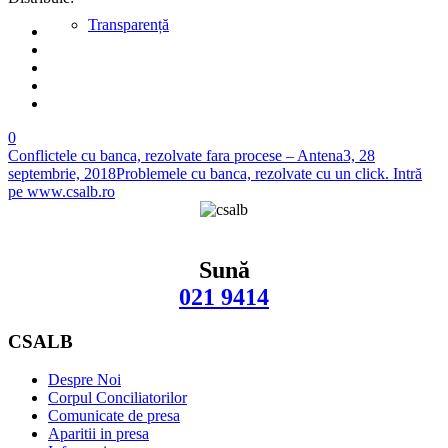
Transparență
0
Conflictele cu banca, rezolvate fara procese – Antena3, 28
septembrie, 2018
Problemele cu banca, rezolvate cu un click. Intră
pe www.csalb.ro
Sună
021 9414
CSALB
Despre Noi
Corpul Conciliatorilor
Comunicate de presa
Aparitii in presa