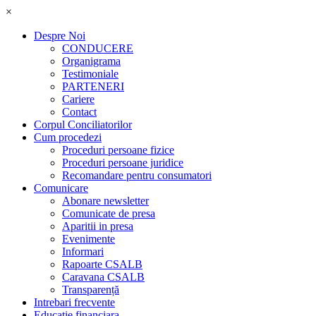
×
Despre Noi
CONDUCERE
Organigrama
Testimoniale
PARTENERI
Cariere
Contact
Corpul Conciliatorilor
Cum procedezi
Proceduri persoane fizice
Proceduri persoane juridice
Recomandare pentru consumatori
Comunicare
Abonare newsletter
Comunicate de presa
Aparitii in presa
Evenimente
Informari
Rapoarte CSALB
Caravana CSALB
Transparență
Intrebari frecvente
Educatie financiara