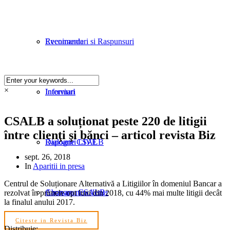
Evenimente
Recomandari si Raspunsuri
×
Informari
Interviuri
CSALB a soluționat peste 220 de litigii
între clienţi şi bănci – articol revista Biz
Rapoarte CSALB
Dialoguri LIVE
sept. 26, 2018
In
Aparitii in presa
Centrul de Soluționare Alternativă a Litigiilor în domeniul Bancar a
Caravana CSALB
Abonare newsletter
rezolvat în primele opt luni din 2018, cu 44% mai multe litigii decât
la finalul anului 2017.
Citeste in Revista Biz
Distribuie: