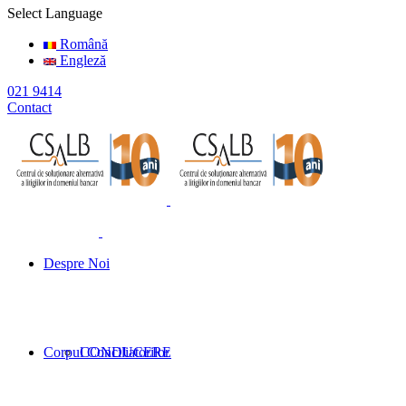
Select Language
Română
Engleză
021 9414
Contact
Despre Noi
Corpul Conciliatorilor
CONDUCERE